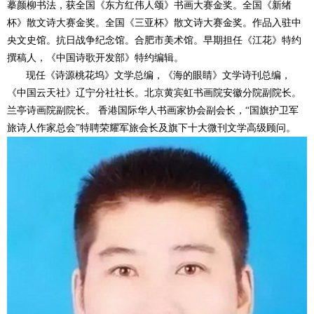
摹颜柳书法，获全国《东方红伟人颂》书画大赛金奖。全国《新绪
杯》散文诗大赛金奖。全国《三亚杯》散文诗大赛金奖。作品入驻中
央文史馆。抗日战争纪念馆。合肥市美术馆。早期担任《江花》特约
撰稿人，《中国诗歌开发部》特约编辑。
现任《诗源桃花坞》文学总编，《海的眼睛》文学诗刊总编，
《中国云天社》辽宁分社社长。北京黄宾虹书画院安徽分院副院长。
兰亭诗画院副院长。 香港国际华人书画家协会副会长，“国旗护卫军
旅诗人作家总会”特聘荣耀军旅会长及旗下十大微刊文学高级顾问。
1
2
3