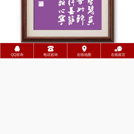
󰇇
󰇯
󰅊
󰂮
QQ咨询
电话咨询
在线地图
在线留言
上一篇：
潘育文， 副院长
下一篇：
万远和，安徽分院院长