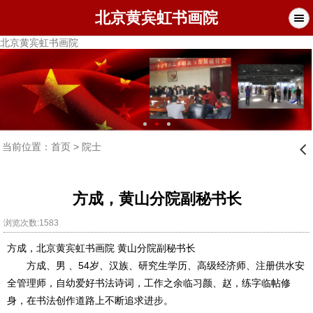
北京黄宾虹书画院
北京黄宾虹书画院
当前位置：
首页
>
院士
󰊒
方成，黄山分院副秘书长
浏览次数:1583
，
方成
北京黄宾虹书画院
黄山分院副秘书长
54
方成、男
、
岁、汉族、研究生学历、高级经济师、注册供水安
全管理师，自幼爱好书法诗词，工作之余临习颜、赵，练字临帖修
身，在书法创作道路上不断追求进步。