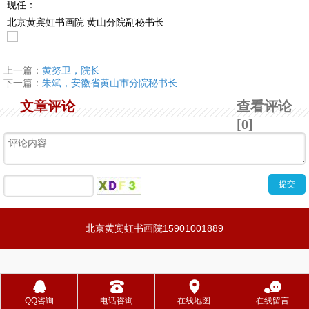
现任：
北京黄宾虹书画院
黄山分院副秘书长
上一篇：
黄努卫，院长
下一篇：
朱斌，安徽省黄山市分院秘书长
文章评论
查看评论
[0]
北京黄宾虹书画院15901001889
󰇇
󰇯
󰅊
󰂮
1
2
3
QQ咨询
电话咨询
在线地图
在线留言